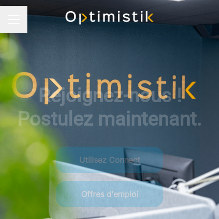
Menu carrière
Rejoignez-nous !
Postulez maintenant.
Utilisez Connect
Offres d'emploi
Faire défiler jusqu'au contenu