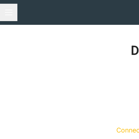
Menu carrière
D
Connec