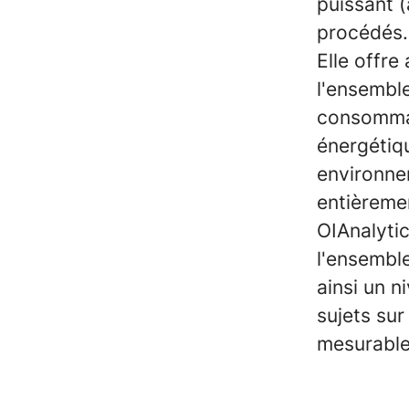
puissant (
procédés
Elle offre
l'ensemble
consommati
énergétiqu
environne
entièremen
OIAnalytic
l'ensemble
ainsi un n
sujets sur
mesurable