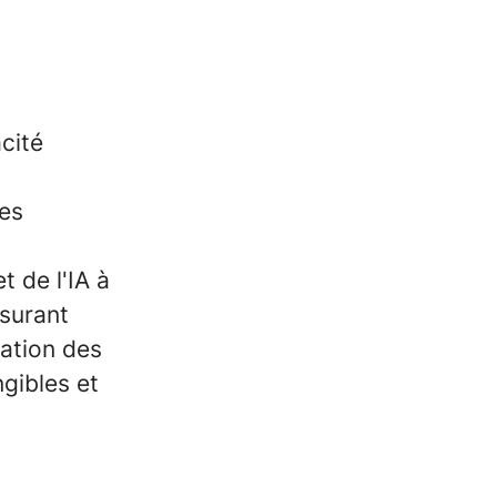
cité
es
 de l'IA à
ssurant
cation des
ngibles et