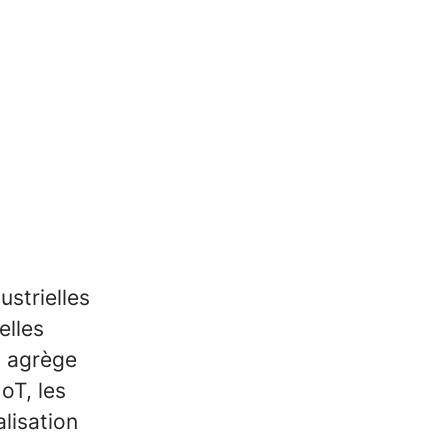
ustrielles
elles
s agrège
oT, les
lisation