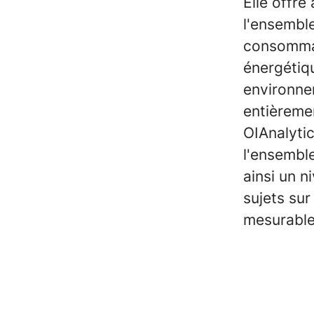
Elle offre
l'ensemble
consommati
énergétiqu
environne
entièremen
OIAnalytic
l'ensemble
ainsi un n
sujets sur
mesurable