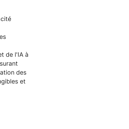
cité
es
 de l'IA à
ssurant
cation des
ngibles et